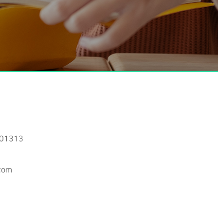
01313
.com