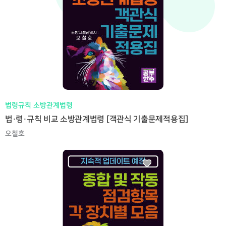
법령규칙 소방관계법령
법·령·규칙 비교 소방관계법령 [객관식 기출문제적용집]
오철호