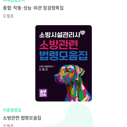
자체점검고시
종합·작동·성능·외관 점검항목집
오철호
각종법령집
소방관련 법령모음집
오철호