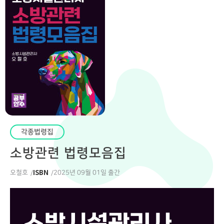
각종법령집
소방관련 법령모음집
ISBN
오철호
2025년 09월 01일 출간