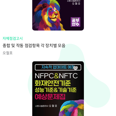
자체점검고시
종합 및 작동 점검항목 각 장치별 모음
오철호