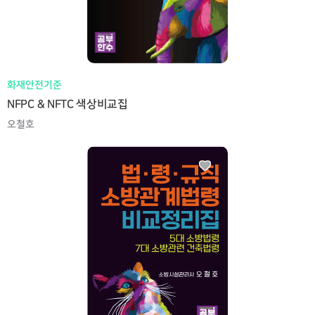
화재안전기준
NFPC & NFTC 색상비교집
오철호