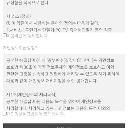
규정함을 목적으로 한다.
제 2 조 (정의)
① 이 약관에서 사용하는 용어의 정의는 다음과 같다.
1.서비스 : 구현되는 단말기(PC, TV, 휴대형단말기 등의 각종
이용약관에 동의합니다.
유무선 장치를 포함)와 상관없이 회원이 이용할 수 있는 공부한수
(길잡이)에서 제공하는 관련 제반 서비스를 의미한다.
개인정보취급방침
*
2.회 원 : 공부한수(길잡이)의 서비스에 접속하여 이 약관에 따라
공부한수(길잡이)과 이용계약을 체결하고 공부한수(길잡이)가
공부한수(길잡이)(이하 ‘공부한수(길잡이)’라 한다)는 개인정보
제공하는 서비스를 이용하는 고객을 말한다.
보호법 제30조에 따라 정보주체의 개인정보를 보호하고 이와
3.아이디(ID) : 회원의 식별과 서비스 이용을 위하여 회원이
관련한 고충을 신속하고 원활하게 처리할 수 있도록 하기 위하여
정하고 공부한수(길잡이)가 승인하는 문자와 숫자의 조합을
다음과 같이 개인정보 처리지침을 수립·공개합니다.
의미한다.
4.비밀번호 : 회원이 부여 받은 아이디와 일치되는 회원임을
제1조(개인정보의 처리목적)
확인하고 비밀보호를 위해 회원 자신이 정한 문자 또는 숫자의
공부한수(길잡이)는 다음의 목적을 위하여 개인정보를
조합을 의미한다.
처리합니다. 처리하고 있는 개인정보는 다음의 목적 이외의
5.콘텐츠 : 공부한수(길잡이)가 웹사이트에서 제공하는 온라인
개인정보취급방침에 동의합니다.
용도로는 이용되지 않으며, 이용 목적이 변경되는 경우에는
강좌 및 기타 관련 정보를 의미한다.
개인정보 보호법 제18조에 따라 별도의 동의를 받는 등 필요한
6.운영자 : 서비스의 전반적인 관리와 원활한 운영을 위하여