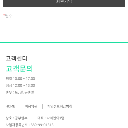
조치를 이행할 예정입니다.
공부한수(길잡이)에서 선정한 사람을 의미한다.
7.해 지 : 공부한수(길잡이) 또는 회원이 서비스 개통 이후
홈페이지 회원 가입 및 관리
*
필수
이용계약을 종료시키는 의사 표시를 의미한다.
② 제1항의 용어를 제외한 용어의 정의는 거래 관행 및 관계
회원 가입의사 확인, 회원제 서비스 제공에 따른 본인 식별·인증,
법령에 따른다.
회원자격 유지·관리, 제한적 본인확인제 시행에 따른 본인확인,
서비스 부정이용 방지, 만 14세 미만 아동의 개인정보 처리시
제 3 조 (약관의 게시와 개정)
법정대리인의 동의여부 확인, 각종 고지·통지, 고충처리 등을
①공부한수(길잡이)는 이 약관의 내용을 회원이 쉽게 알 수 있도록
목적으로 개인정보를 처리합니다.
고객센터
서비스 초기 화면에 게시한다.
②공부한수(길잡이)는 ‘약관의 규제에 관한 법률’, ‘정보통신망
고객문의
재화 또는 서비스 제공
이용촉진 및 정보보호 등에 관한 법률(이하 “정보통신망법”이라
평일 10:00 ~ 17:00
함)’ 등 관련법을 위배하지 않는 범위에서 이 약관을 개정할 수
물품배송, 서비스 제공, 계약서·청구서 발송, 콘텐츠 제공,
점심 12:00 ~ 13:00
있다.
맞춤서비스 제공, 본인인증, 연령인증, 요금결제·정산, 채권추심
휴무 : 토, 일, 공휴일
③공부한수(길잡이)이 약관을 개정할 경우에는 적용일자 및
등을 목적으로 개인정보를 처리합니다.
개정사유를 명시하여 현행약관과 함께 제1항의 방식에 따라 그
HOME
이용약관
개인정보취급방침
개정약관의 적용일자 30일 전부터 적용일자 전일까지 공지한다.
고충처리
단 회원의 권리, 의무에 중대한 영향을 주는 변경이 아닌 경우에는
상호 : 공부한수
대표 : 박서연외1명
적용일자 7일 전부터 공지하도록 한다.
민원인의 신원 확인, 민원사항 확인, 사실조사를 위한 연락·통지,
사업자등록번호 : 569-99-01313