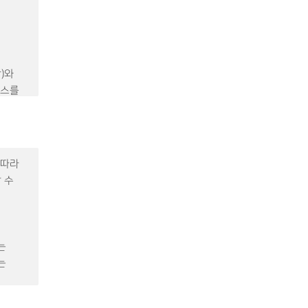
)와
비스를
이)과
말한다.
잡이)가
 따라
 수
를 위해
련
는
에서
는
는 의사