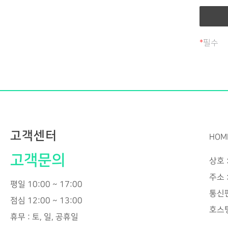
② 제1
제 3 
회원 가
*
필수
①공부
제한적
게시한
개인정
②공부한
목적으
등에 관
약관을 
③공부
현행약
물품배송
전일까
고객센터
연령인
HOM
적용일
고객문의
④제3
상호 
것으로
주소 
있다.
민원인의
평일 10:00 ~ 17:00
⑤유료
통신판
목적으
점심 12:00 ~ 13:00
해지할
제2조
호스팅
휴무 : 토, 일, 공휴일
① 공