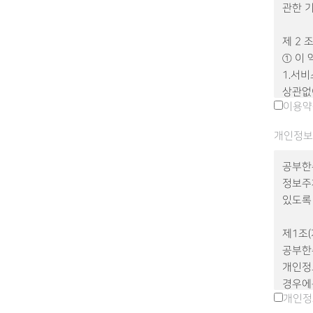
관한 
제 2 조
① 이
1.서비
상관없
이용약
의미한
2.회 
개인정보
이용계
3.아이
공부한수
승인하
정보주
4.비
있도록
회원 
5.콘텐
제1조
정보를
공부한
6.운
개인정
선정한
경우에
7.해 
개인정
이행할
표시를