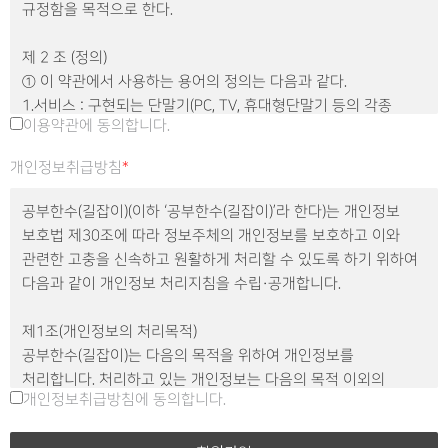
규정함을 목적으로 한다.
제 2 조 (정의)
① 이 약관에서 사용하는 용어의 정의는 다음과 같다.
1.서비스 : 구현되는 단말기(PC, TV, 휴대형단말기 등의 각종
이용약관에 동의합니다.
유무선 장치를 포함)와 상관없이 회원이 이용할 수 있는 공부한수
(길잡이)에서 제공하는 관련 제반 서비스를 의미한다.
개인정보취급방침
*
2.회 원 : 공부한수(길잡이)의 서비스에 접속하여 이 약관에 따라
공부한수(길잡이)과 이용계약을 체결하고 공부한수(길잡이)가
공부한수(길잡이)(이하 ‘공부한수(길잡이)’라 한다)는 개인정보
제공하는 서비스를 이용하는 고객을 말한다.
보호법 제30조에 따라 정보주체의 개인정보를 보호하고 이와
3.아이디(ID) : 회원의 식별과 서비스 이용을 위하여 회원이
관련한 고충을 신속하고 원활하게 처리할 수 있도록 하기 위하여
정하고 공부한수(길잡이)가 승인하는 문자와 숫자의 조합을
다음과 같이 개인정보 처리지침을 수립·공개합니다.
의미한다.
4.비밀번호 : 회원이 부여 받은 아이디와 일치되는 회원임을
제1조(개인정보의 처리목적)
확인하고 비밀보호를 위해 회원 자신이 정한 문자 또는 숫자의
공부한수(길잡이)는 다음의 목적을 위하여 개인정보를
조합을 의미한다.
처리합니다. 처리하고 있는 개인정보는 다음의 목적 이외의
5.콘텐츠 : 공부한수(길잡이)가 웹사이트에서 제공하는 온라인
개인정보취급방침에 동의합니다.
용도로는 이용되지 않으며, 이용 목적이 변경되는 경우에는
강좌 및 기타 관련 정보를 의미한다.
개인정보 보호법 제18조에 따라 별도의 동의를 받는 등 필요한
6.운영자 : 서비스의 전반적인 관리와 원활한 운영을 위하여