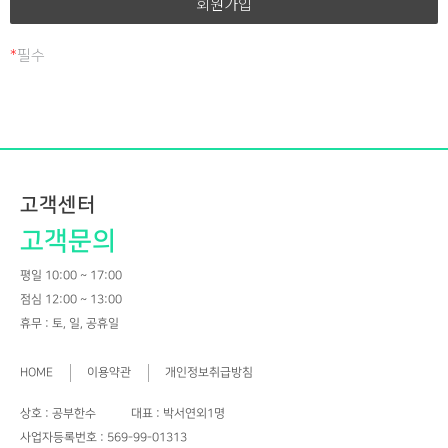
조치를 이행할 예정입니다.
공부한수(길잡이)에서 선정한 사람을 의미한다.
7.해 지 : 공부한수(길잡이) 또는 회원이 서비스 개통 이후
홈페이지 회원 가입 및 관리
*
필수
이용계약을 종료시키는 의사 표시를 의미한다.
② 제1항의 용어를 제외한 용어의 정의는 거래 관행 및 관계
회원 가입의사 확인, 회원제 서비스 제공에 따른 본인 식별·인증,
법령에 따른다.
회원자격 유지·관리, 제한적 본인확인제 시행에 따른 본인확인,
서비스 부정이용 방지, 만 14세 미만 아동의 개인정보 처리시
제 3 조 (약관의 게시와 개정)
법정대리인의 동의여부 확인, 각종 고지·통지, 고충처리 등을
①공부한수(길잡이)는 이 약관의 내용을 회원이 쉽게 알 수 있도록
목적으로 개인정보를 처리합니다.
고객센터
서비스 초기 화면에 게시한다.
②공부한수(길잡이)는 ‘약관의 규제에 관한 법률’, ‘정보통신망
고객문의
재화 또는 서비스 제공
이용촉진 및 정보보호 등에 관한 법률(이하 “정보통신망법”이라
평일 10:00 ~ 17:00
함)’ 등 관련법을 위배하지 않는 범위에서 이 약관을 개정할 수
물품배송, 서비스 제공, 계약서·청구서 발송, 콘텐츠 제공,
점심 12:00 ~ 13:00
있다.
맞춤서비스 제공, 본인인증, 연령인증, 요금결제·정산, 채권추심
휴무 : 토, 일, 공휴일
③공부한수(길잡이)이 약관을 개정할 경우에는 적용일자 및
등을 목적으로 개인정보를 처리합니다.
개정사유를 명시하여 현행약관과 함께 제1항의 방식에 따라 그
HOME
이용약관
개인정보취급방침
개정약관의 적용일자 30일 전부터 적용일자 전일까지 공지한다.
고충처리
단 회원의 권리, 의무에 중대한 영향을 주는 변경이 아닌 경우에는
상호 : 공부한수
대표 : 박서연외1명
적용일자 7일 전부터 공지하도록 한다.
민원인의 신원 확인, 민원사항 확인, 사실조사를 위한 연락·통지,
사업자등록번호 : 569-99-01313